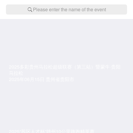
Please enter the name of the event
2025多彩贵州马拉松超级联赛（第三站）暨蒙牛·贵阳
马拉松
2025年06月15日 贵州省贵阳市
2025“苏区人才杯”赣州10公里路跑精英赛